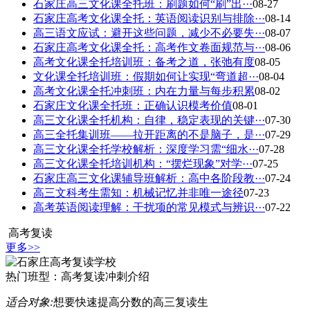
石家庄高三文化课全托班：刷题如何“刷”出···
08-27
石家庄高考文化课全托：英语阅读识别与排除···
08-14
高三语文应试：避开这些问题，减少不必要失···
08-07
石家庄高考文化课全托：高考作文卷面规范与···
08-06
高考文化课全托培训班：备考之道，张弛有度
08-05
文化课全托培训班：假期如何让实现“弯道超···
08-04
高考文化课全托冲刺班：内在力量与每步积累
08-02
石家庄文化课全托班：正确认识模考价值
08-01
高三文化课全托机构：自律，稳定表现的关键···
07-30
高三全托集训班——拉开距离的不是脑子，是···
07-29
高三文化课全托学校解析：深度学习需“细水···
07-28
高三文化课全托培训机构：“摆烂现象”对学···
07-25
石家庄高三文化课辅导班解析：高中各阶段教···
07-24
高三文科考生需知：机械记忆并非唯一途径
07-23
高考英语阅读理解：干扰项的常见模式与辨识···
07-22
高考复读
更多>>
热门班型：
高考复读冲刺介绍
适合对象:
想要快速提高分数的高三复读生