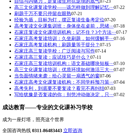
自信与内驱力，是复读生对抗逆境的底气
07-23
高三文化课复读学校——该怎样做到理解记忆···
07-22
刷题千万不要只停留在眼熟
07-21
经验为盾，目标为灯，摆正复读生备考定位
07-20
高考复读文化课集训班：身体坐在桌前，思绪···
07-18
石家庄复读文化课培训机构：记不住？3个方法···
07-17
石家庄高考复读培训：久坐刷题，如何缓解手···
07-16
石家庄高考复读机构：刷题量等于提分？
07-15
石家庄高三复读学校：广泛阅读与写作
07-14
石家庄高三复读：应试技巧是什么？
07-11
石家庄高三复读培训机构：语文基础哪块短板···
07-10
高三文化课复读培训：优质环境如何激活三大···
07-07
当负面情绪来袭：给心灵留一扇透气的窗
07-06
石家庄高考文化课复读机构：不同学科预习策···
07-04
高考失利，到底要不要复读？看完不再纠结
07-03
写给犹豫是否复读的你：别凭冲动做决定，只···
07-02
成达教育——专业的文化课补习学校
成为一座灯塔，照亮这个世界
全国咨询热线
0311-86483443
立即咨询