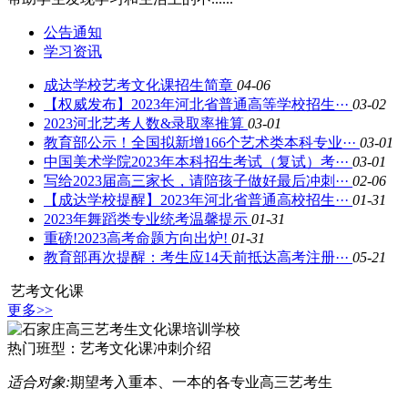
公告通知
学习资讯
成达学校艺考文化课招生简章
04-06
【权威发布】2023年河北省普通高等学校招生···
03-02
2023河北艺考人数&录取率推算
03-01
教育部公示！全国拟新增166个艺术类本科专业···
03-01
中国美术学院2023年本科招生考试（复试）考···
03-01
写给2023届高三家长，请陪孩子做好最后冲刺···
02-06
【成达学校提醒】2023年河北省普通高校招生···
01-31
2023年舞蹈类专业统考温馨提示
01-31
重磅!2023高考命题方向出炉!
01-31
教育部再次提醒：考生应14天前抵达高考注册···
05-21
艺考文化课
更多>>
热门班型：
艺考文化课冲刺介绍
适合对象:
期望考入重本、一本的各专业高三艺考生