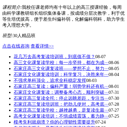
课程简介:
我校任课老师均有十年以上的高三授课经验，每周
由科学课教研组长组织集体备课，按成绩分层次教学，利于优
等生培优拔高，便于差生纠偏补弱，化解偏科弱科，助力学生
考入理想大学。
班型:
30人精品班
点击在线咨询
查看详情>>
花几万去高考复读培训班，到底值不值？
08-07
高三文化课复读学校：每一步坚持，都在为成···
08-06
石家庄高三文化课复读班——梦想不止，努力···
08-05
石家庄文化课复读培训：科学复习，决胜来年···
08-04
不强求单科顶尖，追求全科稳定发挥
08-03
石家庄高三复读：偏科严重！弱势学科还有机···
08-01
石家庄文化课复读：调整备考心态，顺利突破···
07-31
石家庄高三复读全托：停止远眺差距，专注当···
07-30
石家庄高三复读培训班：把劲儿使对，高考底···
07-28
石家庄高三复读学校：越挫越勇，是复读生最···
07-27
高考文化课复读培训：不惧成绩震荡，蓄力静···
07-25
模考失利就崩溃？你的心理韧性需要提升
07-24