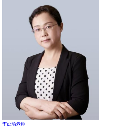
李延瑜老师