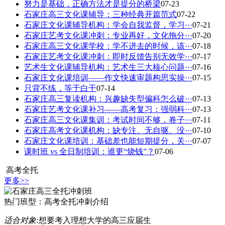
努力是基础，正确方法才是提分的桥梁
07-23
石家庄高三文化课辅导：三种经典开篇范式
07-22
石家庄文化课辅导机构：学会自我监督，学习···
07-21
石家庄艺考文化课冲刺：专业再好，文化拖分···
07-20
石家庄高三文化课学校：学不进去的时候，该···
07-18
石家庄艺考文化课冲刺：即时反馈告别无效学···
07-17
艺术生文化课辅导机构：艺术生三大核心问题···
07-16
石家庄文化课培训——作文快速审题构思实操···
07-15
只背不练，等于白干
07-14
石家庄高三复读机构：兴趣缺失型偏科怎么破···
07-13
石家庄艺考文化课补习——高考复习：强弱科···
07-13
石家庄高三文化课集训：考试时间不够，卷子···
07-11
石家庄高考文化课机构：缺专注、无自驱、没···
07-10
石家庄文化课培训：基础差也能短期提分，关···
07-07
课时班 vs 全日制培训：谁更“烧钱”？
07-06
高考全托
更多>>
热门班型：
高考全托冲刺介绍
适合对象:
想要考入理想大学的高三应届生