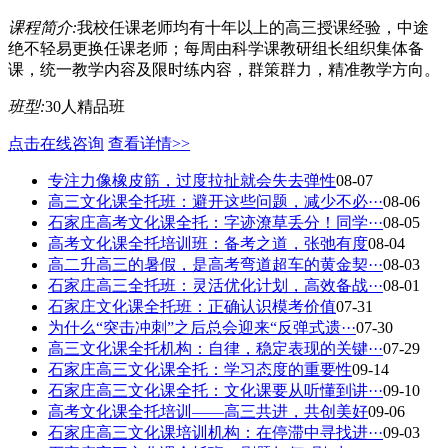
课程简介:
我校任课老师均有十年以上的高三授课经验，中途
绝不轻易更换任课老师；每周由科学课教研组长组织集体备
课，统一教学内容及限时练内容，群策群力，精准教学方向。
班型:
30人精品班
点击在线咨询
查看详情>>
专注力像橡皮筋，过度拉扯就会失去弹性
08-07
高三文化课全托班：避开这些问题，减少不必···
08-06
石家庄高考文化课全托：字迹潦草丢分！同学···
08-05
高考文化课全托培训班：备考之道，张弛有度
08-04
高二升高三的暑假，是高考弯道超车的黄金契···
08-03
石家庄高三全托班：灵活优化计划，高效备战···
08-01
石家庄文化课全托班：正确认识模考价值
07-31
为什么“突击冲刺”之后总会迎来“反弹式遗···
07-30
高三文化课全托机构：自律，稳定表现的关键···
07-29
石家庄高三文化课全托：学习态度的重要性
09-14
石家庄高三文化课全托：文化课要从听懂到讲···
09-10
高考文化课全托培训——高三共进，共创美好
09-06
石家庄高三文化课培训机构：在停滞中寻找进···
09-03