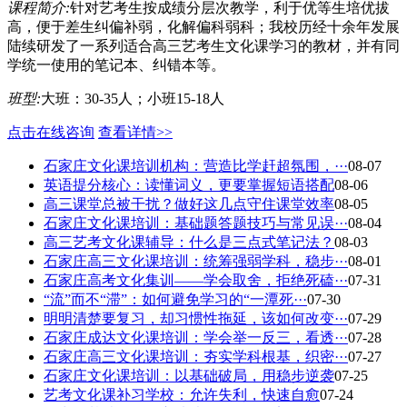
课程简介:
针对艺考生按成绩分层次教学，利于优等生培优拔
高，便于差生纠偏补弱，化解偏科弱科；我校历经十余年发展
陆续研发了一系列适合高三艺考生文化课学习的教材，并有同
学统一使用的笔记本、纠错本等。
班型:
大班：30-35人；小班15-18人
点击在线咨询
查看详情>>
石家庄文化课培训机构：营造比学赶超氛围，···
08-07
英语提分核心：读懂词义，更要掌握短语搭配
08-06
高三课堂总被干扰？做好这几点守住课堂效率
08-05
石家庄文化课培训：基础题答题技巧与常见误···
08-04
高三艺考文化课辅导：什么是三点式笔记法？
08-03
石家庄高三文化课培训：统筹强弱学科，稳步···
08-01
石家庄高考文化集训——学会取舍，拒绝死磕···
07-31
“流”而不“滞”：如何避免学习的“一潭死···
07-30
明明清楚要复习，却习惯性拖延，该如何改变···
07-29
石家庄成达文化课培训：学会举一反三，看透···
07-28
石家庄高三文化课培训：夯实学科根基，织密···
07-27
石家庄文化课培训：以基础破局，用稳步逆袭
07-25
艺考文化课补习学校：允许失利，快速自愈
07-24