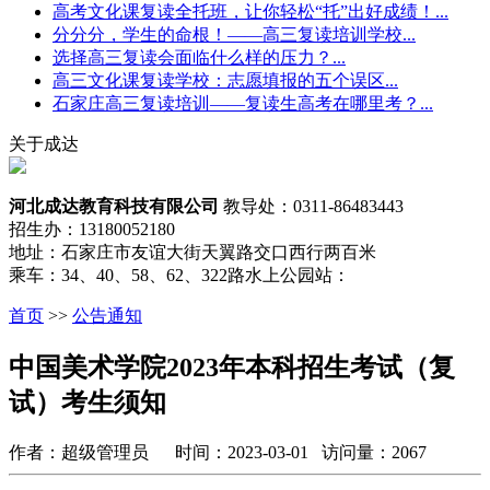
高考文化课复读全托班，让你轻松“托”出好成绩！...
分分分，学生的命根！——高三复读培训学校...
选择高三复读会面临什么样的压力？...
高三文化课复读学校：志愿填报的五个误区...
石家庄高三复读培训——复读生高考在哪里考？...
关于成达
河北成达教育科技有限公司
教导处：0311-86483443
招生办：13180052180
地址：石家庄市友谊大街天翼路交口西行两百米
乘车：34、40、58、62、322路水上公园站：
首页
>>
公告通知
中国美术学院2023年本科招生考试（复
试）考生须知​
作者：超级管理员 时间：2023-03-01 访问量：2067