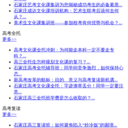
石家庄艺考文化课集训为您揭秘成功考生的必备素质...
石家庄成达文化课培训机构：艺术生联考后该何去何
从？...
美术生文化课集训班——参加校考有何优势与机会？...
高考全托
更多>>
高考文化课全托冲刺：为何能走本科一定不要走专
科？...
高三全托生怎样规划文化课的复习？...
石家庄高考全托辅导班：同学间竞争激烈，如何保持心
态...
新高考改革的航标：目的、意义与高考复读新机遇...
石家庄高考文化课全托：字迹潦草丢分！同学一定要注
意...
石家庄高三全托班学费是怎么收取的？...
高考复读
更多>>
石家庄高三复读班：如何避免陷入“炒冷饭”的困境...