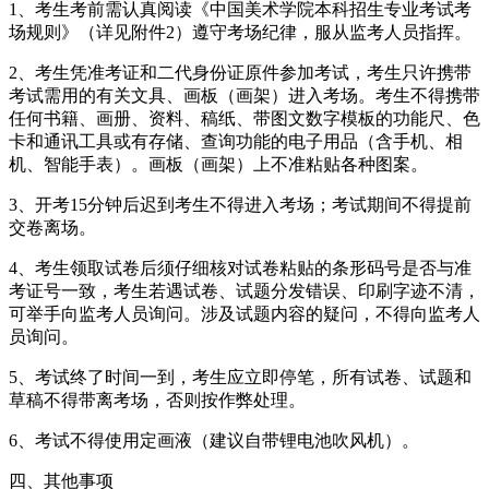
1、考生考前需认真阅读《中国美术学院本科招生专业考试考
场规则》（详见附件2）遵守考场纪律，服从监考人员指挥。
2、考生凭准考证和二代身份证原件参加考试，考生只许携带
考试需用的有关文具、画板（画架）进入考场。考生不得携带
任何书籍、画册、资料、稿纸、带图文数字模板的功能尺、色
卡和通讯工具或有存储、查询功能的电子用品（含手机、相
机、智能手表）。画板（画架）上不准粘贴各种图案。
3、开考15分钟后迟到考生不得进入考场；考试期间不得提前
交卷离场。
4、考生领取试卷后须仔细核对试卷粘贴的条形码号是否与准
考证号一致，考生若遇试卷、试题分发错误、印刷字迹不清，
可举手向监考人员询问。涉及试题内容的疑问，不得向监考人
员询问。
5、考试终了时间一到，考生应立即停笔，所有试卷、试题和
草稿不得带离考场，否则按作弊处理。
6、考试不得使用定画液（建议自带锂电池吹风机）。
四、其他事项