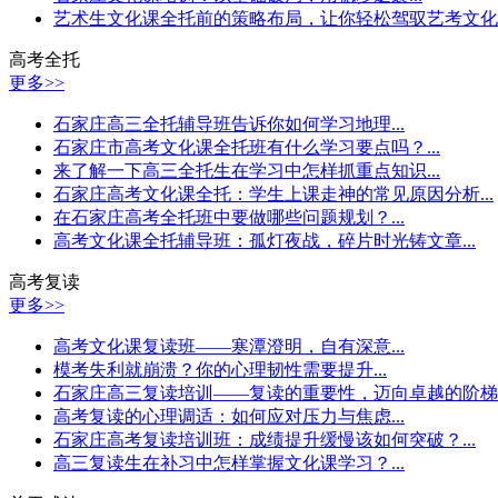
艺术生文化课全托前的策略布局，让你轻松驾驭艺考文化课.
高考全托
更多>>
石家庄高三全托辅导班告诉你如何学习地理...
石家庄市高考文化课全托班有什么学习要点吗？...
来了解一下高三全托生在学习中怎样抓重点知识...
石家庄高考文化课全托：学生上课走神的常见原因分析...
在石家庄高考全托班中要做哪些问题规划？...
高考文化课全托辅导班：孤灯夜战，碎片时光铸文章...
高考复读
更多>>
高考文化课复读班——寒潭澄明，自有深意...
模考失利就崩溃？你的心理韧性需要提升...
石家庄高三复读培训——复读的重要性，迈向卓越的阶梯..
高考复读的心理调适：如何应对压力与焦虑...
石家庄高考复读培训班：成绩提升缓慢该如何突破？...
高三复读生在补习中怎样掌握文化课学习？...