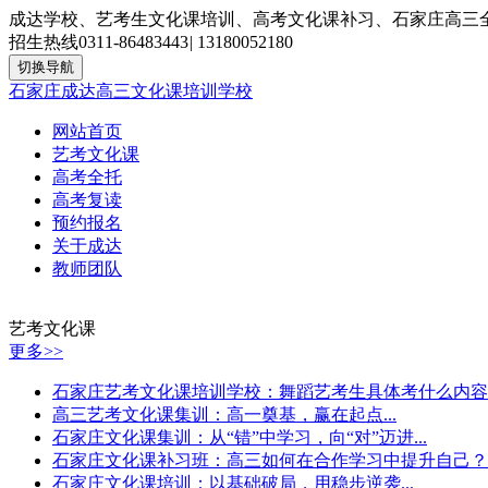
成达学校、艺考生文化课培训、高考文化课补习、石家庄高三
招生热线
0311-86483443
|
13180052180
切换导航
石家庄成达高三文化课培训学校
网站首页
艺考文化课
高考全托
高考复读
预约报名
关于成达
教师团队
艺考文化课
更多>>
石家庄艺考文化课培训学校：舞蹈艺考生具体考什么内容？.
高三艺考文化课集训：高一奠基，赢在起点...
石家庄文化课集训：从“错”中学习，向“对”迈进...
石家庄文化课补习班：高三如何在合作学习中提升自己？..
石家庄文化课培训：以基础破局，用稳步逆袭...