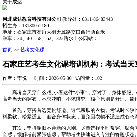
关于成达
河北成达教育科技有限公司
教导处：0311-86483443
招生办：13180052180
地址：石家庄市友谊大街天翼路交口西行两百米
乘车：34、40、58、62、322路水上公园站：
首页
>>
艺考文化课
石家庄艺考生文化课培训机构：考试当天
作者：李悦 时间：2026-05-30 访问量：102
高考当天穿什么?别小看这件“小事”，穿对了，身体舒服、
高考当天的穿衣，不求花哨、不求讲究，核心原则是舒适、简
首先，穿搭首选宽松舒适、透气亲肤的衣物。考试时长较长
料柔软、松紧适宜，贴合身体状态，避免因衣物不适造成心态
其次，坚持穿旧不穿新的原则。尽量选择平时常穿、贴合习
全感，缓解考前紧张焦虑，帮助考生快速进入专注的答题状态