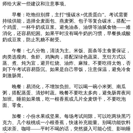
师给大家一些建议和注意事项。
早餐：吃饱但别撑，主打“慢碳水+优质蛋白”。考试需要
持续供能，选择全麦面包、燕麦粥、包子等复合碳水，搭配一
个鸡蛋、一杯牛奶或豆浆。避免油条、油饼等油腻食物——难
消化，还容易犯困。如果平时没有喝牛奶的习惯，早餐换成酸
奶或豆浆，防止乳糖不耐受。
午餐：七八分饱，清淡为主。米饭、面条等主食要保证，
肉类选瘦肉、鱼虾、鸡胸肉，搭配深绿色蔬菜。烹饪方式以
蒸、煮、炖为宜，避开红烧、油炸、麻辣。不要吃得太饱，否
则下午考试容易昏沉。如果是自己带饭，注意保温，避免冷食
刺激肠胃。
晚餐：易消化，不增加负担。可以喝一碗小米粥、南瓜
粥，搭配蒸蛋、清炒时蔬。晚餐不要吃太多肉，避免肠胃夜间
加班。睡前如果饿，吃一根香蕉或几片全麦饼干，不要吃泡
面、零食。
加餐：小份水果或坚果。每场考试间隙，可以吃两块黑巧
克力、几个核桃或一小根香蕉，快速补充能量。别喝功能饮料
或浓茶、咖啡——平时不喝的话，突然摄入可能心慌、影响睡