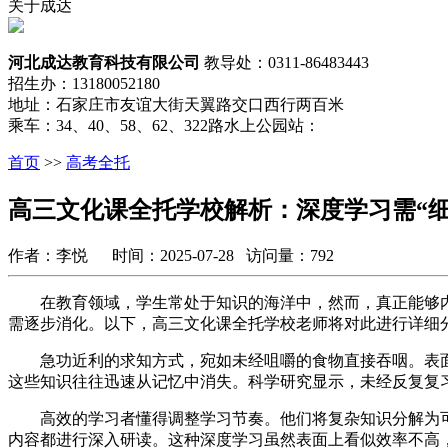
关于成达
河北成达教育科技有限公司
教导处：0311-86483443
招生办：13180052180
地址：石家庄市友谊大街天翼路交口西行两百米
乘车：34、40、58、62、322路水上公园站：
首页
>>
高考全托
高三文化课全托学校解析：深度学习需“细
作者：李悦 时间：2025-07-28 访问量：792
在教育领域，学生常处于知识的海洋中，然而，真正能够内
需逐步消化。以下，高三文化课全托学校老师将对此进行详细
急功近利的求知方式，宛如未经咀嚼的食物直接吞咽。表面上
这些知识往往迅速从记忆中消失。科学研究显示，未经反复复习
高效的学习者懂得调整学习节奏。他们将复杂知识分解为可
内容都进行深入研读。这种深度学习虽然表面上看似效率不高