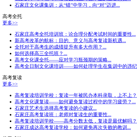
石家庄文化课集训：从“错”中学习，向“对”迈进...
高考全托
更多>>
石家庄高考全托培训班：论合理分配考试时间的重要性...
新高考改革的航标：目的、意义与高考复读新机遇...
全托对于高考生的成绩提升有多大作用？...
如何选择高三全托班？...
高考文化课全托——应对学习瓶颈期的策略...
高考全日制文化课培训——如何处理学生在集训中的违纪行为
高考复读
更多>>
高考复读培训学校：复读一年被民办本科录取，上不上？..
高考文化课复读——如何避免复读过程中的学习疲劳？...
石家庄艺术生选择高考复读的小建议...
石家庄高考复读班：老师对复读生的重要性...
高考复读培训学校——高考分数太低，复读是最优解吗？..
石家庄成达高考复读学校：如何避免再次失败的教训...