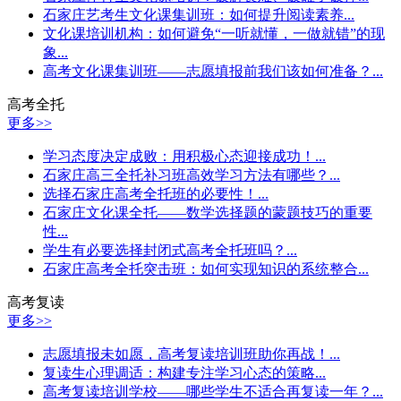
石家庄艺考生文化课集训班：如何提升阅读素养...
文化课培训机构：如何避免“一听就懂，一做就错”的现
象...
高考文化课集训班——志愿填报前我们该如何准备？...
高考全托
更多>>
学习态度决定成败：用积极心态迎接成功！...
石家庄高三全托补习班高效学习方法有哪些？...
选择石家庄高考全托班的必要性！...
石家庄文化课全托——数学选择题的蒙题技巧的重要
性...
学生有必要选择封闭式高考全托班吗？...
石家庄高考全托突击班：如何实现知识的系统整合...
高考复读
更多>>
志愿填报未如愿，高考复读培训班助你再战！...
复读生心理调适：构建专注学习心态的策略...
高考复读培训学校——哪些学生不适合再复读一年？...