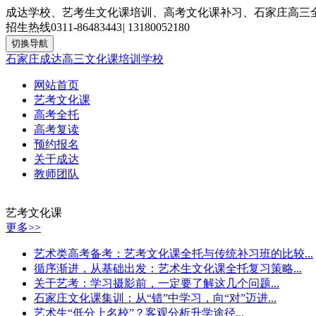
成达学校、艺考生文化课培训、高考文化课补习、石家庄高三
招生热线
0311-86483443
|
13180052180
切换导航
石家庄成达高三文化课培训学校
网站首页
艺考文化课
高考全托
高考复读
预约报名
关于成达
教师团队
艺考文化课
更多>>
艺术类高考备考：艺考文化课全托与传统补习班的比较...
循序渐进，从基础出发：艺术生文化课全托复习策略...
关于艺考：学习摄影前，一定要了解这几个问题...
石家庄文化课集训：从“错”中学习，向“对”迈进...
艺术生“低分上名校”？客观分析升学途径...