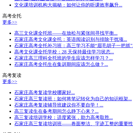
文化课培训机构大揭秘：如何让你的听课效率飙升...
高考全托
更多>>
高三文化课全托班——在放松与紧张间寻找平衡...
石家庄高考文化课全托：英语阅读识别与排除干扰项...
石家庄高考全托补习班：高三学习不能“眉毛胡子一把抓”..
高考文化课全托学校：28 天保持最佳学习状态...
石家庄高三理科全托班的学生应该怎样学习？...
石家庄高考全托生在集训期间应该怎么做？...
高考复读
更多>>
石家庄高考复读学校哪家好...
石家庄高三复读班：如何将笔记转化为自己的知识框架...
石家庄高考复读辅导班建议你不要自学！...
高三复读生在备考期间怎么静下心来？...
高三复读培训学校：适度紧张，助力高考取胜...
石家庄高三复读培训班——卷面整洁、字迹工整的重要性..