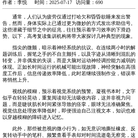
作者：李悦 时间：2025-07-17 访问量：690
通常，人们认为疲劳仅通过打哈欠和昏昏欲睡来发出警
告，然而，身体实际上已通过更为微妙的方式发出求助信号。
这些潜藏于细节之中的征兆，往往预示着学习效率的下滑趋
势。以下，高考复读集训机构将带大家探讨几种典型的现象。
指尖的微颤，暗示着神经系统的抗议。在连续两小时的解
题训练后，握笔之手的不自主颤抖，以及字迹从清晰到混乱的
转变，并非偶发的失误，而是大脑对运动神经调控能力减弱的
体现。正如长时间运行的机械可能出现故障，神经突触在高强
度工作后，信息传递效率降低，此时若继续强制作业，错误率
将悄然上升。
视线的模糊，预示着视觉系统的预警。凝视书本时，文字
似乎在轻轻晃动，重复阅读却无法吸收内容，这并非视力问
题，而是睫状肌长时间紧张导致的痉挛，眼球无法准确聚焦。
视觉信息处理效率降低时，即便强迫自己注视文本，知识也难
以穿越模糊的障碍进入记忆。
此外，那些被忽视的微小行为，如无意识地撕扯橡皮、反
复转动手中的笔杆、频繁查看手表却对时间流逝毫无察觉，这