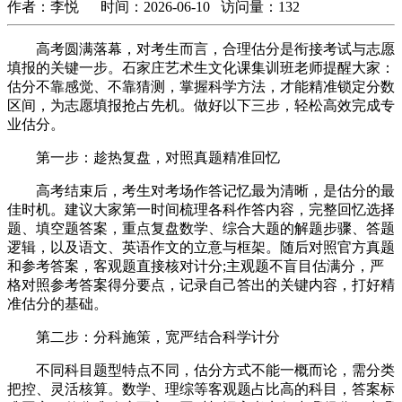
作者：李悦 时间：2026-06-10 访问量：132
高考圆满落幕，对考生而言，合理估分是衔接考试与志愿
填报的关键一步。石家庄艺术生文化课集训班老师提醒大家：
估分不靠感觉、不靠猜测，掌握科学方法，才能精准锁定分数
区间，为志愿填报抢占先机。做好以下三步，轻松高效完成专
业估分。
第一步：趁热复盘，对照真题精准回忆
高考结束后，考生对考场作答记忆最为清晰，是估分的最
佳时机。建议大家第一时间梳理各科作答内容，完整回忆选择
题、填空题答案，重点复盘数学、综合大题的解题步骤、答题
逻辑，以及语文、英语作文的立意与框架。随后对照官方真题
和参考答案，客观题直接核对计分;主观题不盲目估满分，严
格对照参考答案得分要点，记录自己答出的关键内容，打好精
准估分的基础。
第二步：分科施策，宽严结合科学计分
不同科目题型特点不同，估分方式不能一概而论，需分类
把控、灵活核算。数学、理综等客观题占比高的科目，答案标