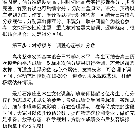
准固定，估分准确度更高，同时切记高考实行步骤得分，步骤
完整、答案有误也可酌情拿分，切勿全盘归零。语文、英语以
主观题为主，作文、翻译等题型无标准答案，可结合日常模考
分数规律，分别算出保守分、乐观分，取中间值作为核心参
考。文综开放性论述题，重点核对答题关键词、逻辑框架，根
据贴合度合理划定得分区间。
第三步：对标模考，调整心态校准分数
高考整体发挥基本贴合日常学习水平。考生可结合高三历
次模考的平均成绩，对标本次估分结果进行微调。若考场超常
发挥，可适度上浮分数;若心态紧张、发挥失常，可合理下调
区间，浮动范围控制在10-20分，避免过度乐观或悲观，杜绝
极端估分情况。
最后石家庄艺术生文化课集训班老师提醒各位考生，估分
仅作为志愿初步规划的参考，最终成绩会受阅卷标准、答题规
范、细节步骤等因素影响，存在合理浮动。在等待成绩的这段
时间，大家可以依托预估分数，提前筛选院校和专业，做好充
足准备。放平心态、科学规划，方能在成绩公布后从容填报，
稳稳拿下心仪院校!