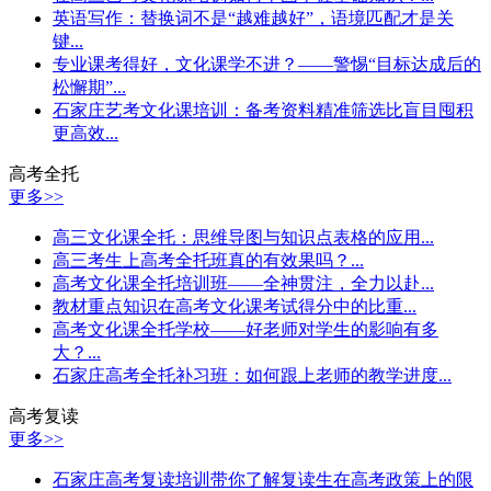
英语写作：替换词不是“越难越好”，语境匹配才是关
键...
专业课考得好，文化课学不进？——警惕“目标达成后的
松懈期”...
石家庄艺考文化课培训：备考资料精准筛选比盲目囤积
更高效...
高考全托
更多>>
高三文化课全托：思维导图与知识点表格的应用...
高三考生上高考全托班真的有效果吗？...
高考文化课全托培训班——全神贯注，全力以赴...
教材重点知识在高考文化课考试得分中的比重...
高考文化课全托学校——好老师对学生的影响有多
大？...
石家庄高考全托补习班：如何跟上老师的教学进度...
高考复读
更多>>
石家庄高考复读培训带你了解复读生在高考政策上的限