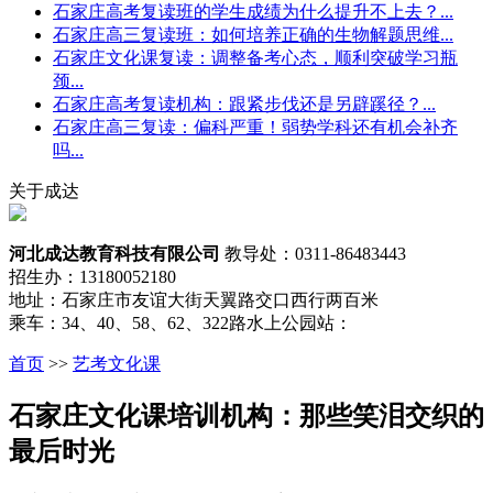
石家庄高考复读班的学生成绩为什么提升不上去？...
石家庄高三复读班：如何培养正确的生物解题思维...
石家庄文化课复读：调整备考心态，顺利突破学习瓶
颈...
石家庄高考复读机构：跟紧步伐还是另辟蹊径？...
石家庄高三复读：偏科严重！弱势学科还有机会补齐
吗...
关于成达
河北成达教育科技有限公司
教导处：0311-86483443
招生办：13180052180
地址：石家庄市友谊大街天翼路交口西行两百米
乘车：34、40、58、62、322路水上公园站：
首页
>>
艺考文化课
石家庄文化课培训机构：那些笑泪交织的
最后时光