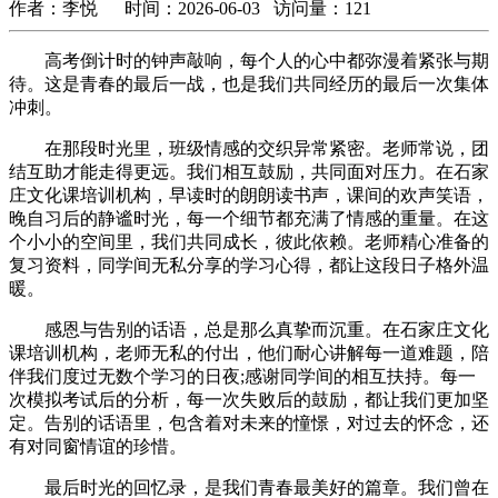
作者：李悦 时间：2026-06-03 访问量：121
高考倒计时的钟声敲响，每个人的心中都弥漫着紧张与期
待。这是青春的最后一战，也是我们共同经历的最后一次集体
冲刺。
在那段时光里，班级情感的交织异常紧密。老师常说，团
结互助才能走得更远。我们相互鼓励，共同面对压力。在石家
庄文化课培训机构，早读时的朗朗读书声，课间的欢声笑语，
晚自习后的静谧时光，每一个细节都充满了情感的重量。在这
个小小的空间里，我们共同成长，彼此依赖。老师精心准备的
复习资料，同学间无私分享的学习心得，都让这段日子格外温
暖。
感恩与告别的话语，总是那么真挚而沉重。在石家庄文化
课培训机构，老师无私的付出，他们耐心讲解每一道难题，陪
伴我们度过无数个学习的日夜;感谢同学间的相互扶持。每一
次模拟考试后的分析，每一次失败后的鼓励，都让我们更加坚
定。告别的话语里，包含着对未来的憧憬，对过去的怀念，还
有对同窗情谊的珍惜。
最后时光的回忆录，是我们青春最美好的篇章。我们曾在