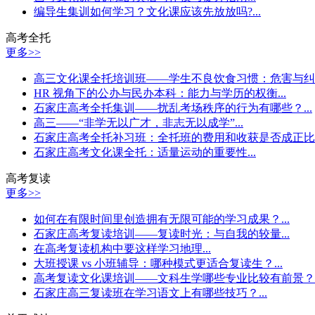
编导生集训如何学习？文化课应该先放放吗?...
高考全托
更多>>
高三文化课全托培训班——学生不良饮食习惯：危害与纠正
HR 视角下的公办与民办本科：能力与学历的权衡...
石家庄高考全托集训——扰乱考场秩序的行为有哪些？...
高三——“非学无以广才，非志无以成学”...
石家庄高考全托补习班：全托班的费用和收获是否成正比？.
石家庄高考文化课全托：适量运动的重要性...
高考复读
更多>>
如何在有限时间里创造拥有无限可能的学习成果？...
石家庄高考复读培训——复读时光：与自我的较量...
在高考复读机构中要这样学习地理...
大班授课 vs 小班辅导：哪种模式更适合复读生？...
高考复读文化课培训——文科生学哪些专业比较有前景？..
石家庄高三复读班在学习语文上有哪些技巧？...