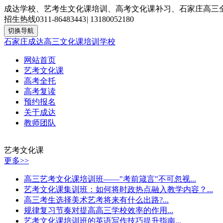
成达学校、艺考生文化课培训、高考文化课补习、石家庄高三
招生热线
0311-86483443
|
13180052180
切换导航
石家庄成达高三文化课培训学校
网站首页
艺考文化课
高考全托
高考复读
预约报名
关于成达
教师团队
艺考文化课
更多>>
高三艺考文化课培训班——"考前箴言"不可忽视...
艺考文化课集训班：如何将时政热点融入教学内容？...
高三考生选择美术艺考将来有什么出路?...
规律复习节奏对提高高三学校效率的作用...
艺考文化课培训班的英语写作技巧提升指南...